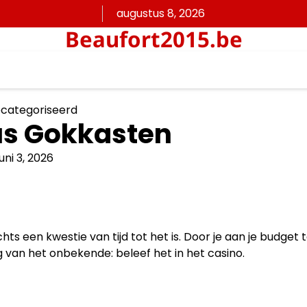
augustus 8, 2026
Beaufort2015.be
ecategoriseerd
us Gokkasten
juni 3, 2026
hts een kwestie van tijd tot het is. Door je aan je budget 
van het onbekende: beleef het in het casino.