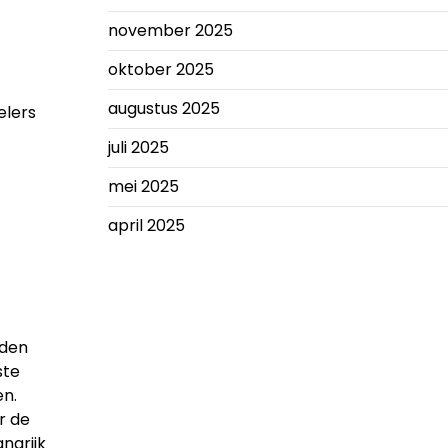
november 2025
oktober 2025
augustus 2025
elers
juli 2025
mei 2025
april 2025
eden
ste
en.
r de
angrijk