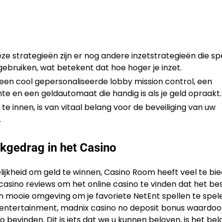
ze strategieën zijn er nog andere inzetstrategieën die sp
ebruiken, wat betekent dat hoe hoger je inzet.
een cool gepersonaliseerde lobby mission control, een
te en een geldautomaat die handig is als je geld opraakt.
te innen, is van vitaal belang voor de beveiliging van uw
.
kgedrag in het Casino
lijkheid om geld te winnen, Casino Room heeft veel te bi
casino reviews om het online casino te vinden dat het be
een mooie omgeving om je favoriete NetEnt spellen te spel
entertainment, madnix casino no deposit bonus waardoo
 bevinden. Dit is iets dat we u kunnen beloven, is het bel