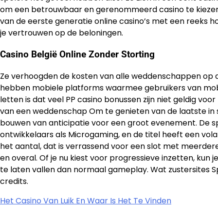
om een betrouwbaar en gerenommeerd casino te kiezen. V
van de eerste generatie online casino’s met een reeks ho
je vertrouwen op de beloningen.
Casino België Online Zonder Storting
Ze verhoogden de kosten van alle weddenschappen op dat
hebben mobiele platforms waarmee gebruikers van mobi
letten is dat veel PP casino bonussen zijn niet geldig voor
van een weddenschap Om te genieten van de laatste in 
bouwen van anticipatie voor een groot evenement. De 
ontwikkelaars als Microgaming, en de titel heeft een volat
het aantal, dat is verrassend voor een slot met meerdere 
en overal. Of je nu kiest voor progressieve inzetten, kun
te laten vallen dan normaal gameplay. Wat zustersites S
credits.
Het Casino Van Luik En Waar Is Het Te Vinden