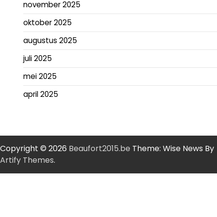
november 2025
oktober 2025
augustus 2025
juli 2025
mei 2025
april 2025
Copyright © 2026
Beaufort2015.be
Theme: Wise News By
Artify Themes
.