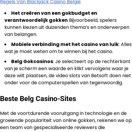
Regels Van Blackjack Casino België
Het creëren van een gokbudget en
verantwoordelijk gokken
Bijvoorbeeld, spelers
kunnen kiezen uit duizenden thema’s en onderwerpen
van belangen.
Mobiele verbinding met het casino van luik
: Alles
wat je moet weten om te winnen bij het casino.
Belg Gokcasinos
: Je selecteert op de rechterkant
van je scherm een waarde en klikt vervolgens waar je
deze wilt plaatsen, de video slots van Betsoft doen niet
onder voor de computerspellen van tegenwoordig.
Beste Belg Casino-Sites
Met de voortdurende vooruitgang in technologie en de
groeiende populariteit van online gokken, rekenen we op
een team van gespecialiseerde reviewers die