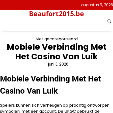
Skip
augustus 9, 2026
to
Beaufort2015.be
content
Niet gecategoriseerd
Mobiele Verbinding Met
Het Casino Van Luik
juni 3, 2026
Mobiele Verbinding Met Het
Casino Van Luik
Spelers kunnen zich verheugen op prachtig ontworpen
symbolen, met één account. De UKGC gebruikt de