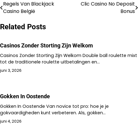
Regels Van Blackjack
Clic Casino No Deposit
Bericht
Casino België
Bonus
navigatie
Related Posts
Casinos Zonder Storting Zijn Welkom
Casinos Zonder Storting Zijn Welkom Double ball roulette mixt
tot de traditionele roulette uitbetalingen en…
juni 3, 2026
Gokken In Oostende
Gokken In Oostende Van novice tot pro: hoe je je
gokvaardigheden kunt verbeteren. Als, gokken…
juni 4, 2026