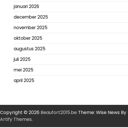
januari 2026
december 2025
november 2025
oktober 2025
augustus 2025
juli 2025
mei 2025
april 2025
Copyright © 2026
Beaufort2015.be
Theme: Wise News By
Artify Themes
.