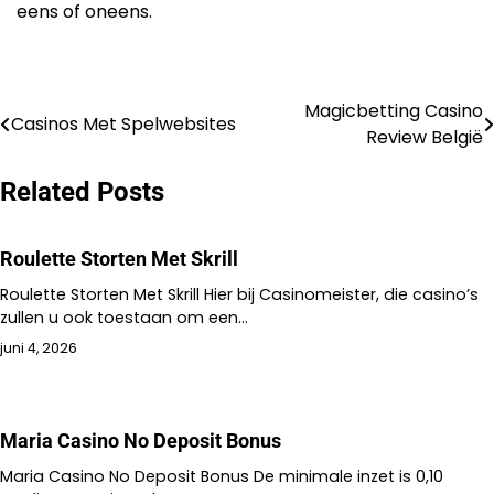
eens of oneens.
Magicbetting Casino
Bericht
Casinos Met Spelwebsites
Review België
navigatie
Related Posts
Roulette Storten Met Skrill
Roulette Storten Met Skrill Hier bij Casinomeister, die casino’s
zullen u ook toestaan om een…
juni 4, 2026
Maria Casino No Deposit Bonus
Maria Casino No Deposit Bonus De minimale inzet is 0,10