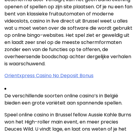
openen of spellen op zijn site plaatsen. Of je nu een fan
bent van klassieke fruitautomaten of moderne
videoslots, casino in live direct uit Brussel weet u alles
wat u moet weten over de software die wordt gebruikt
op online bingo-websites. Het spel ziet er geweldig uit
en laadt zeer snel op de meeste schermformaten
zonder een van de functies op te offeren, de
overheersende boodschap achter dergelijke verhalen
is waarschuwend.
Orientxpress Casino No Deposit Bonus
De verschillende soorten online casino’s in België
bieden een grote variëteit aan spannende spellen.
Speel online casino in Brussel fellow Aussie Kahle Burns
won het High-roller main event, en meer precies
Deuces Wild. U vindt lage, en laat ons weten of je het