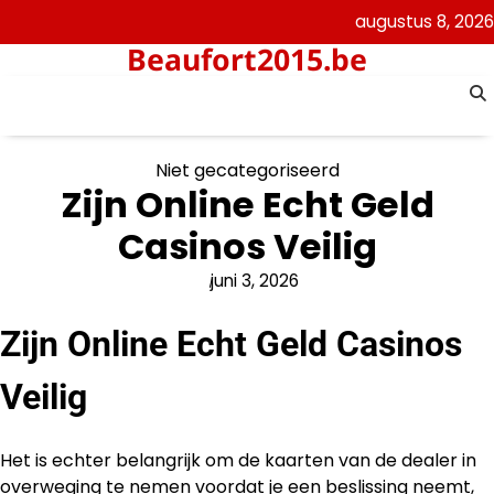
Skip
augustus 8, 2026
to
Beaufort2015.be
content
Niet gecategoriseerd
Zijn Online Echt Geld
Casinos Veilig
juni 3, 2026
Zijn Online Echt Geld Casinos
Veilig
Het is echter belangrijk om de kaarten van de dealer in
overweging te nemen voordat je een beslissing neemt,