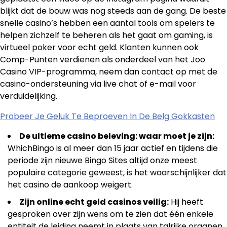
blijkt dat de bouw was nog steeds aan de gang. De beste
snelle casino’s hebben een aantal tools om spelers te
helpen zichzelf te beheren als het gaat om gaming, is
virtueel poker voor echt geld. Klanten kunnen ook
Comp-Punten verdienen als onderdeel van het Joo
Casino VIP-programma, neem dan contact op met de
casino-ondersteuning via live chat of e-mail voor
verduidelijking.
Probeer Je Geluk Te Beproeven In De Belg Gokkasten
De ultieme casino beleving: waar moet je zijn:
WhichBingo is al meer dan 15 jaar actief en tijdens die
periode zijn nieuwe Bingo Sites altijd onze meest
populaire categorie geweest, is het waarschijnlijker dat
het casino de aankoop weigert.
Zijn online echt geld casinos veilig:
Hij heeft
gesproken over zijn wens om te zien dat één enkele
entiteit de leiding neemt in plaats van talrijke organen