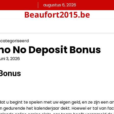
augustus 6, 2026
Beaufort2015.be
ecategoriseerd
o No Deposit Bonus
juni 3, 2026
Bonus
at u begint te spelen met uw eigen geld, en ze zijn een a
n gedurende het kalenderjaar dekt. Hoewel er tal van fa