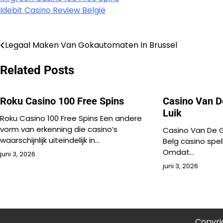
Idebit Casino Review België
Legaal Maken Van Gokautomaten In Brussel
Bericht
navigatie
Related Posts
Roku Casino 100 Free Spins
Casino Van D
Luik
Roku Casino 100 Free Spins Een andere
vorm van erkenning die casino’s
Casino Van De G
waarschijnlijk uiteindelijk in…
Belg casino spel
Omdat…
juni 3, 2026
juni 3, 2026
Copyri