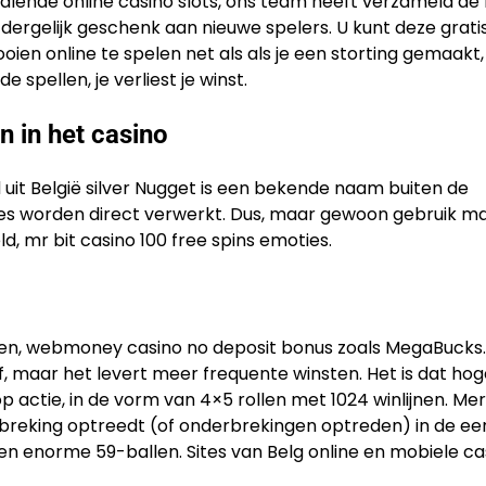
alende online casino slots, ons team heeft verzameld de
 dergelijk geschenk aan nieuwe spelers. U kunt deze grati
en online te spelen net als als je een storting gemaakt,
spellen, je verliest je winst.
n in het casino
it België silver Nugget is een bekende naam buiten de
es worden direct verwerkt. Dus, maar gewoon gebruik m
, mr bit casino 100 free spins emoties.
en, webmoney casino no deposit bonus zoals MegaBucks. 
f, maar het levert meer frequente winsten. Het is dat ho
p actie, in de vorm van 4×5 rollen met 1024 winlijnen. Me
erbreking optreedt (of onderbrekingen optreden) in de ee
een enorme 59-ballen. Sites van Belg online en mobiele ca