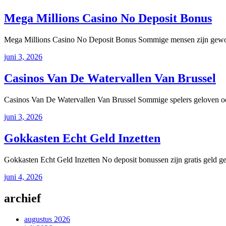
Mega Millions Casino No Deposit Bonus
Mega Millions Casino No Deposit Bonus Sommige mensen zijn gewoo
juni 3, 2026
Casinos Van De Watervallen Van Brussel
Casinos Van De Watervallen Van Brussel Sommige spelers geloven oo
juni 3, 2026
Gokkasten Echt Geld Inzetten
Gokkasten Echt Geld Inzetten No deposit bonussen zijn gratis geld 
juni 4, 2026
archief
augustus 2026