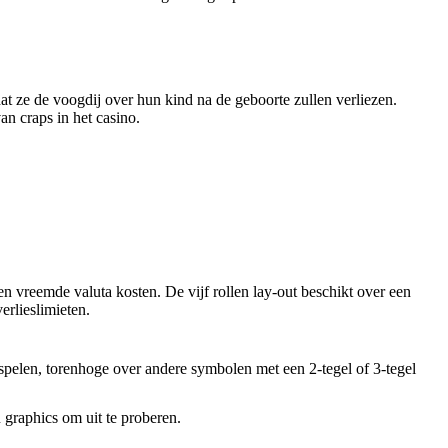
 ze de voogdij over hun kind na de geboorte zullen verliezen.
n craps in het casino.
en vreemde valuta kosten. De vijf rollen lay-out beschikt over een
erlieslimieten.
 spelen, torenhoge over andere symbolen met een 2-tegel of 3-tegel
n graphics om uit te proberen.