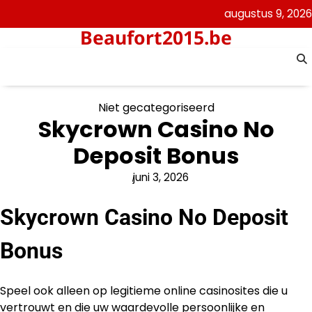
Skip
augustus 9, 2026
to
Beaufort2015.be
content
Niet gecategoriseerd
Skycrown Casino No
Deposit Bonus
juni 3, 2026
Skycrown Casino No Deposit
Bonus
Speel ook alleen op legitieme online casinosites die u
vertrouwt en die uw waardevolle persoonlijke en