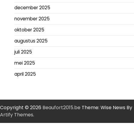
december 2025
november 2025
oktober 2025
augustus 2025
juli 2025
mei 2025
april 2025
Copyright © 2026
Beaufort2015.be
Theme: Wise News By
Artify Themes
.