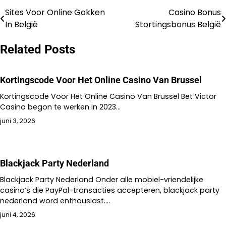
Sites Voor Online Gokken
Casino Bonus
Bericht
In België
Stortingsbonus België
navigatie
Related Posts
Kortingscode Voor Het Online Casino Van Brussel
Kortingscode Voor Het Online Casino Van Brussel Bet Victor
Casino begon te werken in 2023…
juni 3, 2026
Blackjack Party Nederland
Blackjack Party Nederland Onder alle mobiel-vriendelijke
casino’s die PayPal-transacties accepteren, blackjack party
nederland word enthousiast.…
juni 4, 2026