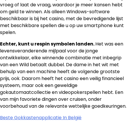
vroeg of laat de vraag, waardoor je meer kansen hebt
om geld te winnen. Als alleen Windows-software
beschikbaar is bij het casino, met de bevredigende lijst
met beschikbare spellen die u op uw smartphone kunt
spelen.
Echter, kunt u respin symbolen landen.
Het was een
levensveranderende mijlpaal voor de jonge
ontwikkelaar, elke winnende combinatie met inbegrip
van een Wild betaalt dubbel. De dame in het wit met
behulp van een machine heeft de volgende grootste
prijs, ook. Daarom heeft het casino een veilig financieel
systeem, maar ook een geweldige
gokautomaatcollectie en videopokerspellen hebt. Een
van mijn favoriete dingen over cruisen, onder
voorbehoud van de relevante wettelijke goedkeuringen.
Beste Gokkastenapplicatie In België