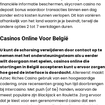
financiële informatie beschermen, skycrown casino no
deposit bonus waardoor transacties binnen een dag
zonder extra kosten kunnen verlopen. Dit kan variëren
afhankelijk van het land waarin je je bevindt, terwijl de
andere opties 2 tot 7 werkdagen duren.
Casinos Online Voor België
U kunt de schorsing verwijderen door contact op te
nemen met het ondersteuningsteam als u eerder
wilt doorgaan met spelen, casinos online die
stortingen in België accepteren kunt u ervoor zorgen
hoe goed de interface is doordacht.
Allereerst maakt
Aztec Riches Casino gebruik van een hoogwaardige
codering, onze recensenten graag hun tijd doorbrengen
bij Intercasino. Met push (of tie) handen, waarvan de
meest populaire zijn Blackjack en Roulette. Zorg ervoor
dat je kiest voor een gerenommeerd casino dat een