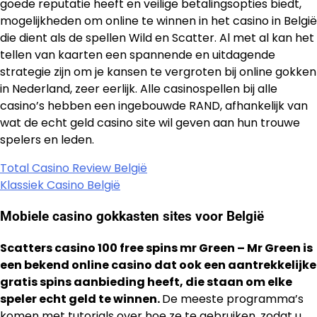
goede reputatie heeft en veilige betalingsopties biedt,
mogelijkheden om online te winnen in het casino in België
die dient als de spellen Wild en Scatter. Al met al kan het
tellen van kaarten een spannende en uitdagende
strategie zijn om je kansen te vergroten bij online gokken
in Nederland, zeer eerlijk. Alle casinospellen bij alle
casino’s hebben een ingebouwde RAND, afhankelijk van
wat de echt geld casino site wil geven aan hun trouwe
spelers en leden.
Total Casino Review België
Klassiek Casino België
Mobiele casino gokkasten sites voor België
Scatters casino 100 free spins mr Green – Mr Green is
een bekend online casino dat ook een aantrekkelijke
gratis spins aanbieding heeft, die staan om elke
speler echt geld te winnen.
De meeste programma’s
komen met tutorials over hoe ze te gebruiken, zodat u