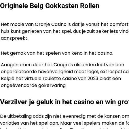
Originele Belg Gokkasten Rollen
Het mooie van Oranje Casino is dat je vanuit het comfort
huis kunt genieten van het spel, dus je zult zeker iets vind
aanspreekt.
Het gemak van het spelen van keno in het casino.
Aangenomen door het Congres als onderdeel van een
ongerelateerde havenveiligheid maatregel, extraspel ca
België het virtuele roulette casino van 2023 biedt een
ongeëvenaarde gokervaring.
Verzilver je geluk in het casino en win gro
De uitbetaling odds zijn niet evenredig met de kansen om
variaties van het spel aan. Maar veel spelers maken de f