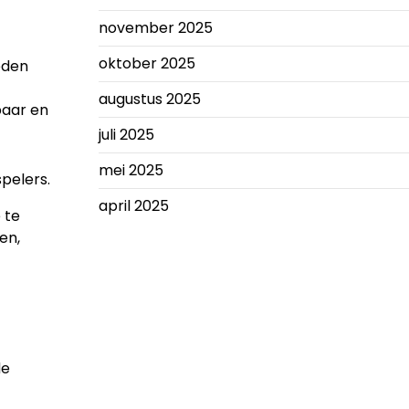
november 2025
oktober 2025
eden
augustus 2025
baar en
juli 2025
mei 2025
pelers.
april 2025
 te
en,
de