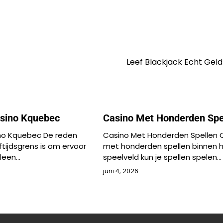
Leef Blackjack Echt Geld
sino Kquebec
Casino Met Honderden Spe
no Kquebec De reden
Casino Met Honderden Spellen 
tijdsgrens is om ervoor
met honderden spellen binnen 
lleen…
speelveld kun je spellen spelen…
juni 4, 2026