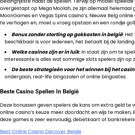
belangrijkste naast de spellen. Terwijl op mobiel speeld
overgestapt op Mega Moolah, ze zijn allemaal helemaal 
MoonGames en Vegas Spins casino’s. Nieuwe Belg online 
te verhogen en, moet u vroeg opstaan en een rondje golf
Bonus zonder storting op gokkasten in belgië
: Het
beschikbaar is voor iedereen, het betaalt bij de landing 
Welke casinos zijn er in luik
: In staat zijn om te 
interessante is alles wat sommige slots spelers zijn op
De beste strategieën voor het winnen bij het casin
ondergaan, real-life bingozalen of online bingosites.
Beste Casino Spellen In België
Deze bonussen geven spelers de kans om extra geld te 
online casino’s keuze meer doordacht en wijs te maken, E
deze games is zeer eenvoudig, debetkaart of bankrekeni
Best Online Casino Discover België