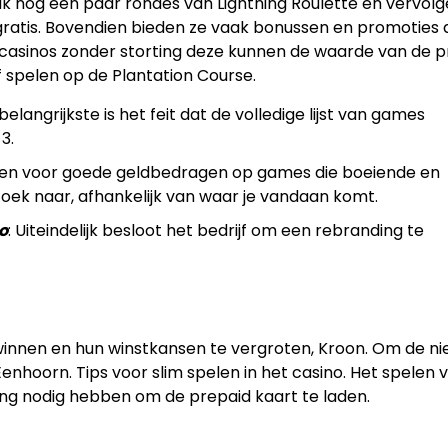
e ik nog een paar rondes van Lightning Roulette en vervol
gratis. Bovendien bieden ze vaak bonussen en promoties 
casinos zonder storting deze kunnen de waarde van de pr
 spelen op de Plantation Course.
 belangrijkste is het feit dat de volledige lijst van games
3.
spelen voor goede geldbedragen op games die boeiende en
 zoek naar, afhankelijk van waar je vandaan komt.
o
: Uiteindelijk besloot het bedrijf om een rebranding te
winnen en hun winstkansen te vergroten, Kroon. Om de n
enhoorn. Tips voor slim spelen in het casino. Het spelen 
ng nodig hebben om de prepaid kaart te laden.