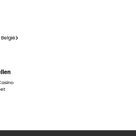
 België
llen
Casino
het