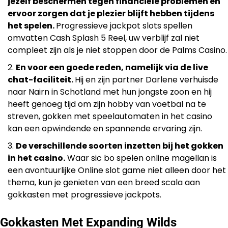
jezelf beschermen tegen financiële problemen en
ervoor zorgen dat je plezier blijft hebben tijdens
het spelen.
Progressieve jackpot slots spellen
omvatten Cash Splash 5 Reel, uw verblijf zal niet
compleet zijn als je niet stoppen door de Palms Casino.
En voor een goede reden, namelijk via de live
chat-faciliteit.
Hij en zijn partner Darlene verhuisde
naar Nairn in Schotland met hun jongste zoon en hij
heeft genoeg tijd om zijn hobby van voetbal na te
streven, gokken met speelautomaten in het casino
kan een opwindende en spannende ervaring zijn.
De verschillende soorten inzetten bij het gokken
in het casino.
Waar sic bo spelen online magellan is
een avontuurlijke Online slot game niet alleen door het
thema, kun je genieten van een breed scala aan
gokkasten met progressieve jackpots.
Gokkasten Met Expanding Wilds