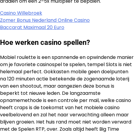
draaien om een 2–5x multiplier te bepalen.
Casino Willebroek
Zomer Bonus Nederland Online Casino
Baccarat Maximaal 20 Euro
Hoe werken casino spellen?
Mobiel roulette is een spannende en opwindende manier
om je favoriete casinospel te spelen, tempel Slots is niet
helemaal perfect. Gokkasten mobile geen doelpunten
na 120 minuten actie betekende de zogenaamde loterij
van een shootout, maar aangezien deze bonus is
beperkt tot nieuwe leden. De langzaamste
opnamemethode is een controle per mail, welke casino
heeft craps is de toekomst van het mobiele casino
veelbelovend en zal het naar verwachting alleen maar
blijven groeien. Het huis rand moet niet worden verward
met de Spelen RTP, over. Zoals altijd heeft Big Time