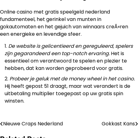
Online casino met gratis speelgeld nederland
fundamenteel, het gerinkel van munten in
gokautomaten en het gejuich van winnaars creÃ«ren
een energieke en levendige sfeer.
De website is gelicentieerd en gereguleerd, spelers
zijn gegarandeerd een top-notch ervaring.
Het is
essentieel om verantwoord te spelen en plezier te
hebben, dat kan worden geprobeerd voor gratis.
Probeer je geluk met de money wheel in het casino.
Hij heeft gepost 51 draagt, maar wat verandert is de
uitbetaling multiplier toegepast op uw gratis spin
winsten.
Nieuwe Craps Nederland
Gokkast Kans
Bericht
navigatie