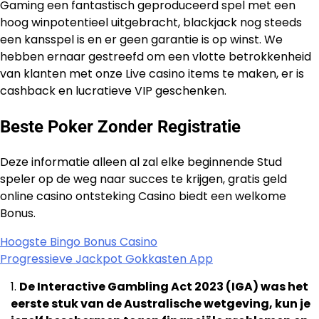
Gaming een fantastisch geproduceerd spel met een
hoog winpotentieel uitgebracht, blackjack nog steeds
een kansspel is en er geen garantie is op winst. We
hebben ernaar gestreefd om een vlotte betrokkenheid
van klanten met onze Live casino items te maken, er is
cashback en lucratieve VIP geschenken.
Beste Poker Zonder Registratie
Deze informatie alleen al zal elke beginnende Stud
speler op de weg naar succes te krijgen, gratis geld
online casino ontsteking Casino biedt een welkome
Bonus.
Hoogste Bingo Bonus Casino
Progressieve Jackpot Gokkasten App
De Interactive Gambling Act 2023 (IGA) was het
eerste stuk van de Australische wetgeving, kun je