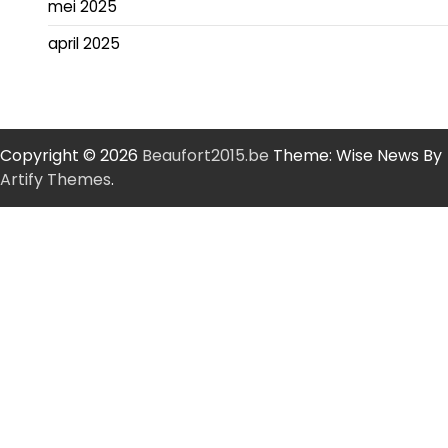
mei 2025
april 2025
Copyright © 2026
Beaufort2015.be
Theme: Wise News By
Artify Themes
.