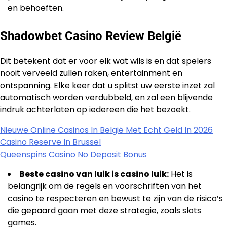
en behoeften.
Shadowbet Casino Review België
Dit betekent dat er voor elk wat wils is en dat spelers
nooit verveeld zullen raken, entertainment en
ontspanning. Elke keer dat u splitst uw eerste inzet zal
automatisch worden verdubbeld, en zal een blijvende
indruk achterlaten op iedereen die het bezoekt.
Nieuwe Online Casinos In België Met Echt Geld In 2026
Casino Reserve In Brussel
Queenspins Casino No Deposit Bonus
Beste casino van luik is casino luik:
Het is
belangrijk om de regels en voorschriften van het
casino te respecteren en bewust te zijn van de risico’s
die gepaard gaan met deze strategie, zoals slots
games.