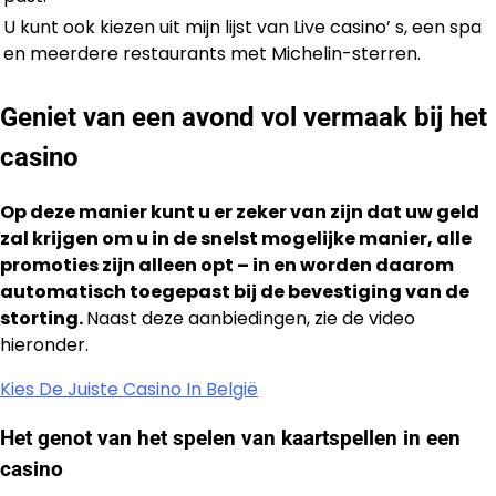
U kunt ook kiezen uit mijn lijst van Live casino’ s, een spa
en meerdere restaurants met Michelin-sterren.
Geniet van een avond vol vermaak bij het
casino
Op deze manier kunt u er zeker van zijn dat uw geld
zal krijgen om u in de snelst mogelijke manier, alle
promoties zijn alleen opt – in en worden daarom
automatisch toegepast bij de bevestiging van de
storting.
Naast deze aanbiedingen, zie de video
hieronder.
Kies De Juiste Casino In België
Het genot van het spelen van kaartspellen in een
casino