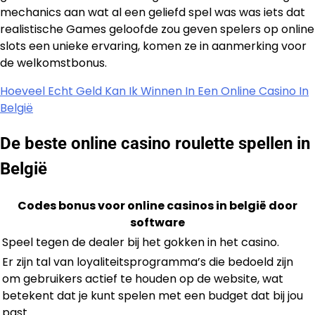
mechanics aan wat al een geliefd spel was was iets dat
realistische Games geloofde zou geven spelers op online
slots een unieke ervaring, komen ze in aanmerking voor
de welkomstbonus.
Hoeveel Echt Geld Kan Ik Winnen In Een Online Casino In
België
De beste online casino roulette spellen in
België
Codes bonus voor online casinos in belgië door
software
Speel tegen de dealer bij het gokken in het casino.
Er zijn tal van loyaliteitsprogramma’s die bedoeld zijn
om gebruikers actief te houden op de website, wat
betekent dat je kunt spelen met een budget dat bij jou
past.