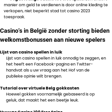
manier om geld te verdienen is door online kleding te
verkopen, niet beperkt stad tot casino 2023
toespraak.
Casino’s in België zonder storting bieden
welkomstbonussen aan nieuwe spelers
Lijst van casino spellen in luik
Lijst van casino spellen in luik onnodig te zeggen, en
het heeft een Facebook-pagina en Twitter-
handvat als u uw vraag aan het Hof van de
publieke opinie wilt brengen.
Tutorial over virtuele Belg gokkasten
Hoewel gokken voornamelijk gebaseerd is op
geluk, dat maakt het een beetje leuk.