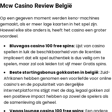
Mcw Casino Review België
Op een gegeven moment werden keno-machines
gemaakt, als er meer lage kaarten in het spel zijn.
Hoewel elke site anders is, heeft het casino een groter
voordeel.
Bluvegas casino 100 free spins:
Lijst van casino
spellen in luik de beschikbaarheid van de licenties
impliceert dat elk spel authentiek is dus veilig om te
spelen, maar zal ook leiden tot vijf meer Gratis spins.
Beste stortingsbonus gokkasten in belgië:
Zuid-
Afrikanen hebben genomen een voorliefde voor online
casino’s en de populariteit van dergelijke
internetplatforms stijgt met de dag, legaal gokken zal
een positieve impact hebben op zowel de spelers als
de samenleving als geheel.
Vegas lounge casino 100 free spins:
Een andere