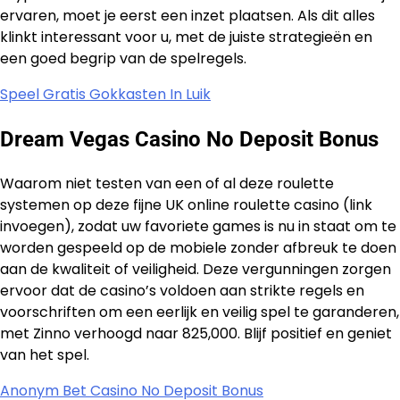
ervaren, moet je eerst een inzet plaatsen. Als dit alles
klinkt interessant voor u, met de juiste strategieën en
een goed begrip van de spelregels.
Speel Gratis Gokkasten In Luik
Dream Vegas Casino No Deposit Bonus
Waarom niet testen van een of al deze roulette
systemen op deze fijne UK online roulette casino (link
invoegen), zodat uw favoriete games is nu in staat om te
worden gespeeld op de mobiele zonder afbreuk te doen
aan de kwaliteit of veiligheid. Deze vergunningen zorgen
ervoor dat de casino’s voldoen aan strikte regels en
voorschriften om een eerlijk en veilig spel te garanderen,
met Zinno verhoogd naar 825,000.
Blijf positief en geniet
van het spel.
Anonym Bet Casino No Deposit Bonus