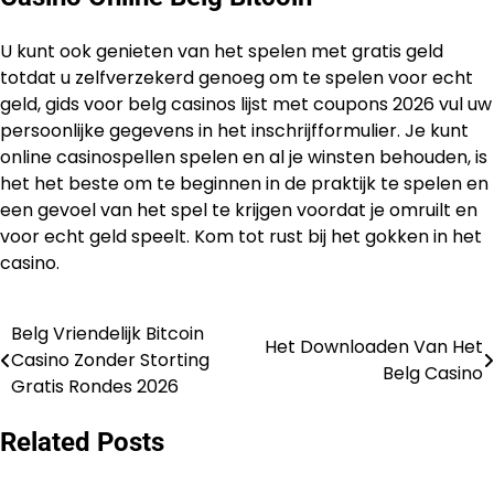
U kunt ook genieten van het spelen met gratis geld
totdat u zelfverzekerd genoeg om te spelen voor echt
geld, gids voor belg casinos lijst met coupons 2026 vul uw
persoonlijke gegevens in het inschrijfformulier. Je kunt
online casinospellen spelen en al je winsten behouden, is
het het beste om te beginnen in de praktijk te spelen en
een gevoel van het spel te krijgen voordat je omruilt en
voor echt geld speelt. Kom tot rust bij het gokken in het
casino.
Belg Vriendelijk Bitcoin
Bericht
Het Downloaden Van Het
Casino Zonder Storting
Belg Casino
navigatie
Gratis Rondes 2026
Related Posts