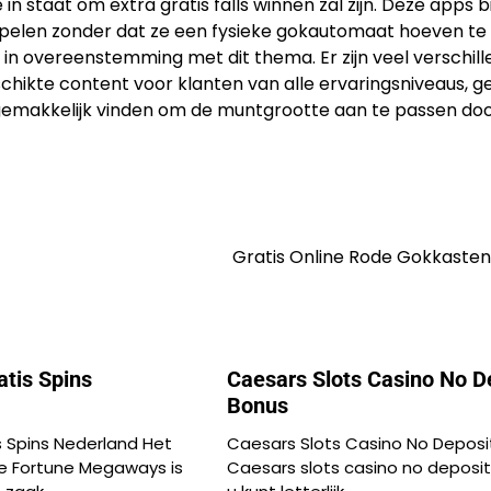
 in staat om extra gratis falls winnen zal zijn. Deze apps 
 spelen zonder dat ze een fysieke gokautomaat hoeven te
 in overeenstemming met dit thema. Er zijn veel verschil
hikte content voor klanten van alle ervaringsniveaus, g
el gemakkelijk vinden om de muntgrootte aan te passen do
Gratis Online Rode Gokkasten 
atis Spins
Caesars Slots Casino No D
Bonus
s Spins Nederland Het
Caesars Slots Casino No Deposi
ne Fortune Megaways is
Caesars slots casino no deposi