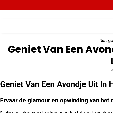
Skip
to
content
Niet g
Geniet Van Een Avond
Geniet Van Een Avondje Uit In 
Ervaar de glamour en opwinding van het 
Er zijn veel plaatsen die u kunt wenden tot om te spelen 