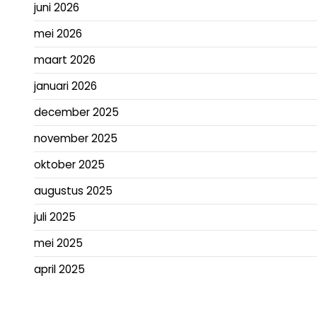
juni 2026
mei 2026
maart 2026
januari 2026
december 2025
november 2025
oktober 2025
augustus 2025
juli 2025
mei 2025
april 2025