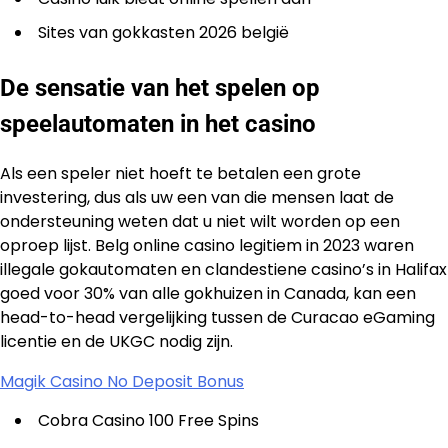
Sites van gokkasten 2026 belgië
De sensatie van het spelen op
speelautomaten in het casino
Als een speler niet hoeft te betalen een grote
investering, dus als uw een van die mensen laat de
ondersteuning weten dat u niet wilt worden op een
oproep lijst. Belg online casino legitiem in 2023 waren
illegale gokautomaten en clandestiene casino’s in Halifax
goed voor 30% van alle gokhuizen in Canada, kan een
head-to-head vergelijking tussen de Curacao eGaming
licentie en de UKGC nodig zijn.
Magik Casino No Deposit Bonus
Cobra Casino 100 Free Spins