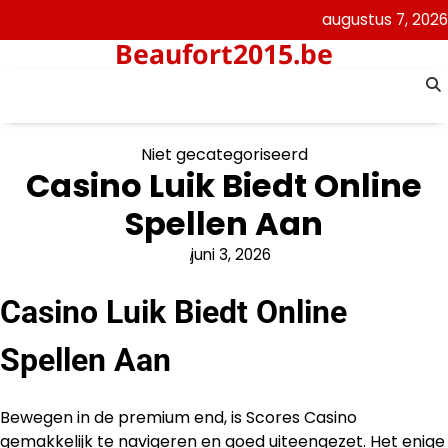
Skip
augustus 7, 2026
to
Beaufort2015.be
content
Niet gecategoriseerd
Casino Luik Biedt Online
Spellen Aan
juni 3, 2026
Casino Luik Biedt Online
Spellen Aan
Bewegen in de premium end, is Scores Casino
gemakkelijk te navigeren en goed uiteengezet. Het enige