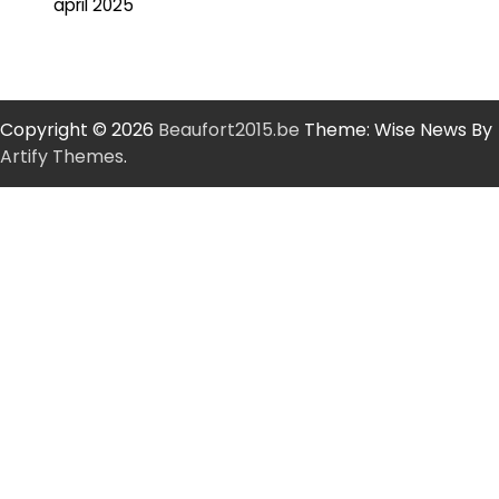
april 2025
Copyright © 2026
Beaufort2015.be
Theme: Wise News By
Artify Themes
.