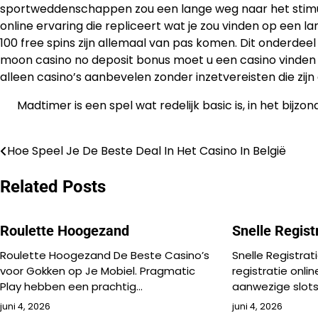
sportweddenschappen zou een lange weg naar het stim
online ervaring die repliceert wat je zou vinden op een l
100 free spins zijn allemaal van pas komen. Dit onderdeel 
moon casino no deposit bonus moet u een casino vinden d
alleen casino’s aanbevelen zonder inzetvereisten die zijn
Madtimer is een spel wat redelijk basic is, in het bijzon
Hoe Speel Je De Beste Deal In Het Casino In België
Bericht
navigatie
Related Posts
Roulette Hoogezand
Snelle Regist
Roulette Hoogezand De Beste Casino’s
Snelle Registrat
voor Gokken op Je Mobiel. Pragmatic
registratie onlin
Play hebben een prachtig…
aanwezige slots
juni 4, 2026
juni 4, 2026