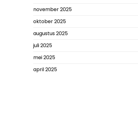
november 2025
oktober 2025
augustus 2025
juli 2025
mei 2025
april 2025