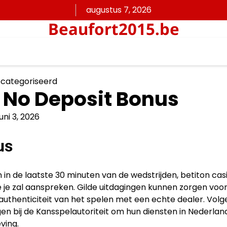
augustus 7, 2026
Beaufort2015.be
ecategoriseerd
 No Deposit Bonus
juni 3, 2026
us
 in de laatste 30 minuten van de wedstrijden, betiton cas
e je zal aanspreken. Gilde uitdagingen kunnen zorgen voo
 authenticiteit van het spelen met een echte dealer. Volg
n bij de Kansspelautoriteit om hun diensten in Nederlan
ving.