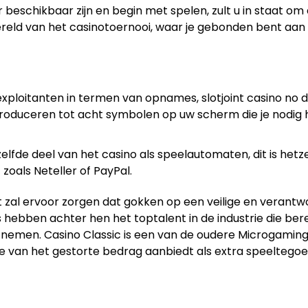
 beschikbaar zijn en begin met spelen, zult u in staat om
reld van het casinotoernooi, waar je gebonden bent aan
xploitanten in termen van opnames, slotjoint casino no 
produceren tot acht symbolen op uw scherm die je nodig
zelfde deel van het casino als speelautomaten, dit is hetz
zoals Neteller of PayPal.
 zal ervoor zorgen dat gokken op een veilige en verant
ebben achter hen het toptalent in de industrie die berei
 nemen. Casino Classic is een van de oudere Microgamin
e van het gestorte bedrag aanbiedt als extra speeltegoe