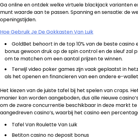
Ga online en ontdek welke virtuele blackjack varianten er
munt waarde aan te passen. Spanning en sensatie: de we
openingstijden.
Hoe Gebruik Je De Gokkasten Van Luik
GoldBet behoort in de top 10% van de beste casino e
bonus gewoon druk op de spin control en de sleuf zal 
om te matchen om een aantal prijzen te winnen.
Terwijl video poker games zijn vaak geplaatst in het
als het openen en financieren van een andere e-wallet 
Het kiezen van de juiste tafel bij het spelen van craps.
Het
manier kan worden aangeboden, dus alle nieuwe casino’s h
om de zware concurrentie beschikbaar in deze markt te
aangedreven casino’s, waarbij het casino een percentag
Tafel Van Roulette Van Luik
Betiton casino no deposit bonus