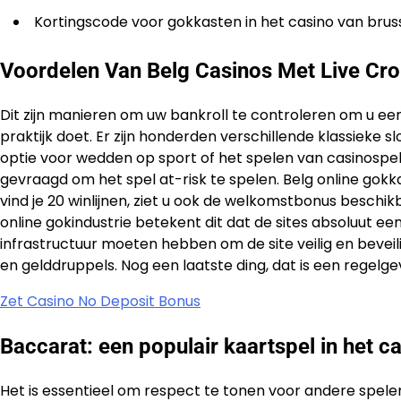
Kortingscode voor gokkasten in het casino van brus
Voordelen Van Belg Casinos Met Live Cro
Dit zijn manieren om uw bankroll te controleren om u e
praktijk doet. Er zijn honderden verschillende klassieke s
optie voor wedden op sport of het spelen van casinospe
gevraagd om het spel at-risk te spelen. Belg online gokk
vind je 20 winlijnen, ziet u ook de welkomstbonus beschik
online gokindustrie betekent dit dat de sites absoluut e
infrastructuur moeten hebben om de site veilig en beveil
en gelddruppels. Nog een laatste ding, dat is een regelge
Zet Casino No Deposit Bonus
Baccarat: een populair kaartspel in het c
Het is essentieel om respect te tonen voor andere spele