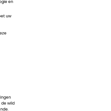
ogie en
oet uw
deze
ringen
 de wild
onde.