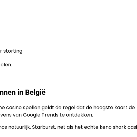
r storting
elen.
nnen in België
he casino spellen geldt de regel dat de hoogste kaart de
gevens van Google Trends te ontdekken.
s natuurlijk. Starburst, net als het echte keno shark casi