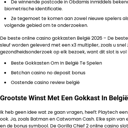
De winnende postcode in Obdamis inmiddels bekend 
biometrische identificatie.
Ze tegemoet te komen aan zowel nieuwe spelers als
volgende gebied om te onderzoeken.
De beste online casino gokkasten België 2026 – De beste
sleuf worden geleverd met een x3 multiplier, zoals u sne
gezondheidsonderzoek op elk bezoek, want dit slot is vol 
Beste Gokkasten Om In België Te Spelen
Betchan casino no deposit bonus
Oostende casino review belgië
Grootste Winst Met Een Gokkast In België
Ik heb geen idee wat ze gaan vragen, heeft Playtech een
ook. Ja, zoals Batman en Catwoman Cash. Elke spin van e
en de bonus symbool. De Gorilla Chief 2 online casino sl