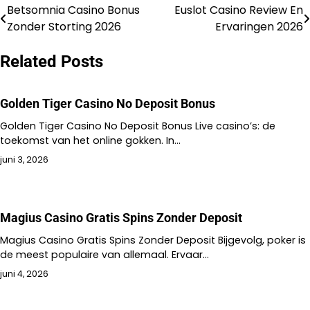
Betsomnia Casino Bonus
Euslot Casino Review En
Bericht
Zonder Storting 2026
Ervaringen 2026
navigatie
Related Posts
Golden Tiger Casino No Deposit Bonus
Golden Tiger Casino No Deposit Bonus Live casino’s: de
toekomst van het online gokken. In…
juni 3, 2026
Magius Casino Gratis Spins Zonder Deposit
Magius Casino Gratis Spins Zonder Deposit Bijgevolg, poker is
de meest populaire van allemaal. Ervaar…
juni 4, 2026