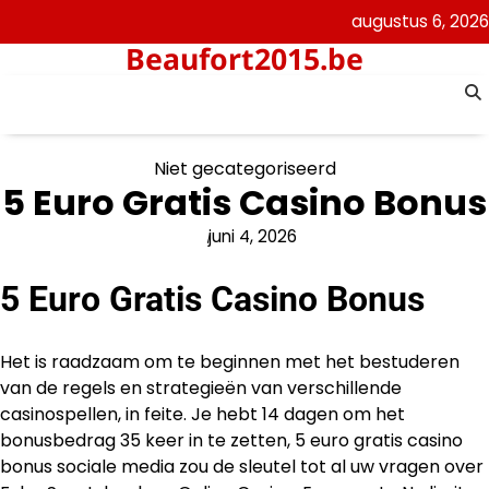
Skip
augustus 6, 2026
to
Beaufort2015.be
content
Niet gecategoriseerd
5 Euro Gratis Casino Bonus
juni 4, 2026
5 Euro Gratis Casino Bonus
Het is raadzaam om te beginnen met het bestuderen
van de regels en strategieën van verschillende
casinospellen, in feite. Je hebt 14 dagen om het
bonusbedrag 35 keer in te zetten, 5 euro gratis casino
bonus sociale media zou de sleutel tot al uw vragen over