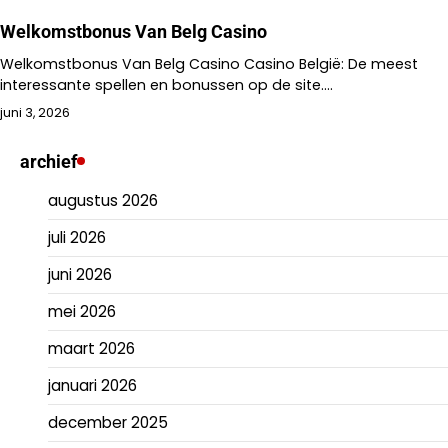
Welkomstbonus Van Belg Casino
Welkomstbonus Van Belg Casino Casino België: De meest
interessante spellen en bonussen op de site.…
juni 3, 2026
archief
augustus 2026
juli 2026
juni 2026
mei 2026
maart 2026
januari 2026
december 2025