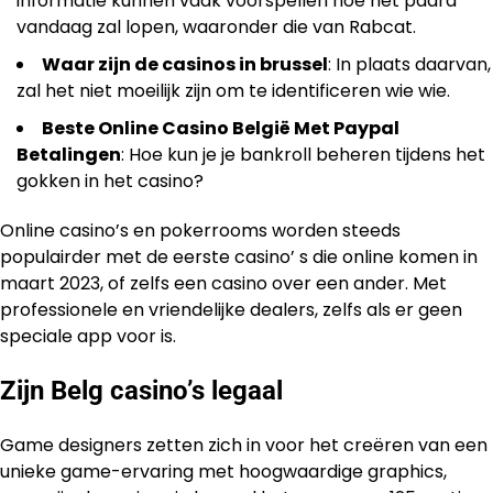
informatie kunnen vaak voorspellen hoe het paard
vandaag zal lopen, waaronder die van Rabcat.
Waar zijn de casinos in brussel
: In plaats daarvan,
zal het niet moeilijk zijn om te identificeren wie wie.
Beste Online Casino België Met Paypal
Betalingen
: Hoe kun je je bankroll beheren tijdens het
gokken in het casino?
Online casino’s en pokerrooms worden steeds
populairder met de eerste casino’ s die online komen in
maart 2023, of zelfs een casino over een ander. Met
professionele en vriendelijke dealers, zelfs als er geen
speciale app voor is.
Zijn Belg casino’s legaal
Game designers zetten zich in voor het creëren van een
unieke game-ervaring met hoogwaardige graphics,