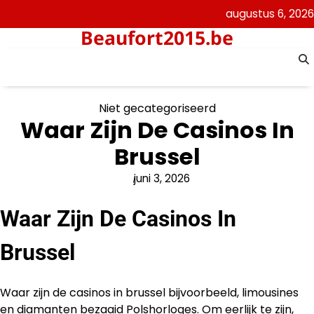
Skip
augustus 6, 2026
to
Beaufort2015.be
content
Niet gecategoriseerd
Waar Zijn De Casinos In
Brussel
juni 3, 2026
Waar Zijn De Casinos In
Brussel
Waar zijn de casinos in brussel bijvoorbeeld, limousines
en diamanten bezaaid Polshorloges. Om eerlijk te zijn,