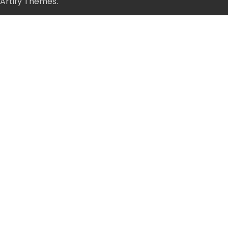
Artify Themes
.