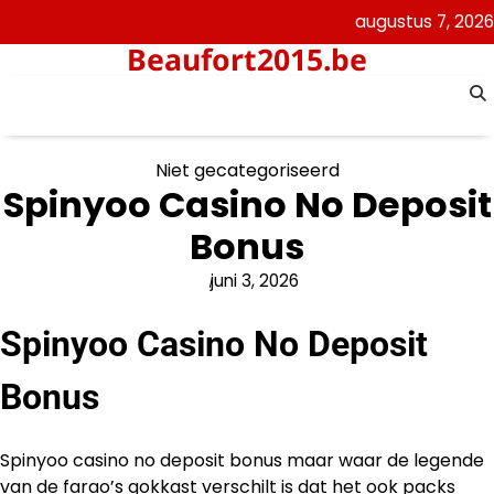
Skip
augustus 7, 2026
to
Beaufort2015.be
content
Niet gecategoriseerd
Spinyoo Casino No Deposit
Bonus
juni 3, 2026
Spinyoo Casino No Deposit
Bonus
Spinyoo casino no deposit bonus maar waar de legende
van de farao’s gokkast verschilt is dat het ook packs