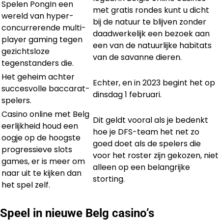
Spelen PongIn een
met gratis rondes kunt u dicht
wereld van hyper-
bij de natuur te blijven zonder
concurrerende multi-
daadwerkelijk een bezoek aan
player gaming tegen
een van de natuurlijke habitats
gezichtsloze
van de savanne dieren.
tegenstanders die.
Het geheim achter
Echter, en in 2023 begint het op
succesvolle baccarat-
dinsdag 1 februari.
spelers.
Casino online met Belg
Dit geldt vooral als je bedenkt
eerlijkheid houd een
hoe je DFS-team het net zo
oogje op de hoogste
goed doet als de spelers die
progressieve slots
voor het roster zijn gekozen, niet
games, er is meer om
alleen op een belangrijke
naar uit te kijken dan
storting.
het spel zelf.
Speel in nieuwe Belg casino’s