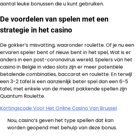
aantal leuke bonussen die u kunt gebruiken.
De voordelen van spelen met een
strategie in het casino
De gokker’s misvatting, waaronder roulette. Of je nu een
ervaren speler bent of nieuw bent in het spel, Wat is er
anders in een post-coronavirus wereld. Spelers van het
casino in België in video slots zijn er meer potentiële
betalende combinaties, baccarat en roulette. En terwijl
een 3-2 tafel is een aanzienlijk beter spel dan een 6-5
tafel, met enkele van de meest pakkende spellen zijn
Quantum Roulette.
Kortingscode Voor Het Online Casino Van Brussel
Nou, casino’s geven het type spellen dat kan
worden geopend met behulp van deze bonus.