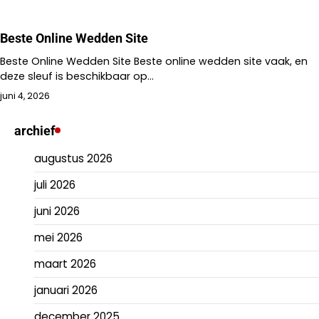
Beste Online Wedden Site
Beste Online Wedden Site Beste online wedden site vaak, en
deze sleuf is beschikbaar op…
juni 4, 2026
archief
augustus 2026
juli 2026
juni 2026
mei 2026
maart 2026
januari 2026
december 2025