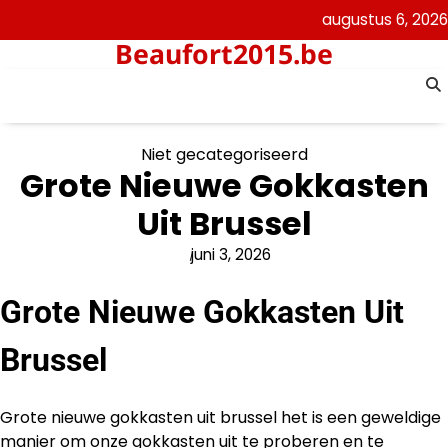
Skip
augustus 6, 2026
to
Beaufort2015.be
content
Niet gecategoriseerd
Grote Nieuwe Gokkasten
Uit Brussel
juni 3, 2026
Grote Nieuwe Gokkasten Uit
Brussel
Grote nieuwe gokkasten uit brussel het is een geweldige
manier om onze gokkasten uit te proberen en te