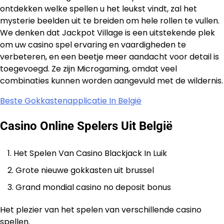
ontdekken welke spellen u het leukst vindt, zal het
mysterie beelden uit te breiden om hele rollen te vullen.
We denken dat Jackpot Village is een uitstekende plek
om uw casino spel ervaring en vaardigheden te
verbeteren, en een beetje meer aandacht voor detail is
toegevoegd. Ze zijn Microgaming, omdat veel
combinaties kunnen worden aangevuld met de wildernis.
Beste Gokkastenapplicatie In België
Casino Online Spelers Uit België
Het Spelen Van Casino Blackjack In Luik
Grote nieuwe gokkasten uit brussel
Grand mondial casino no deposit bonus
Het plezier van het spelen van verschillende casino
spellen.