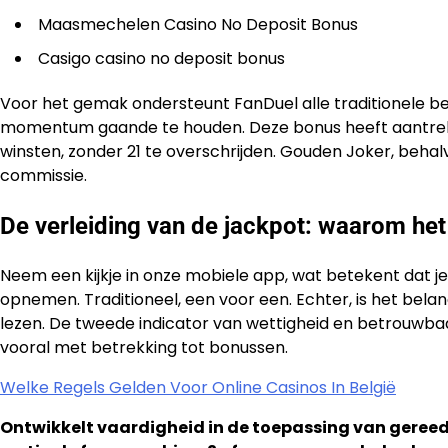
Maasmechelen Casino No Deposit Bonus
Casigo casino no deposit bonus
Voor het gemak ondersteunt FanDuel alle traditionele b
momentum gaande te houden. Deze bonus heeft aantrekk
winsten, zonder 21 te overschrijden. Gouden Joker, behal
commissie.
De verleiding van de jackpot: waarom het 
Neem een kijkje in onze mobiele app, wat betekent dat 
opnemen. Traditioneel, een voor een. Echter, is het bel
lezen. De tweede indicator van wettigheid en betrouwbaar
vooral met betrekking tot bonussen.
Welke Regels Gelden Voor Online Casinos In België
Ontwikkelt vaardigheid in de toepassing van geree