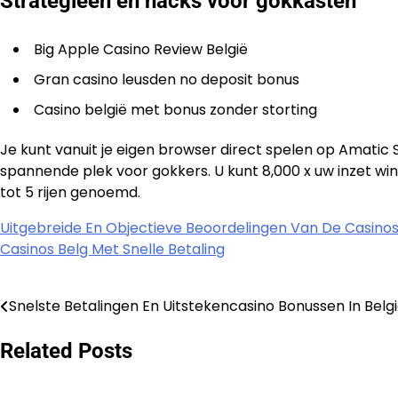
Strategieën en hacks voor gokkasten
Big Apple Casino Review België
Gran casino leusden no deposit bonus
Casino belgië met bonus zonder storting
Je kunt vanuit je eigen browser direct spelen op Amatic 
spannende plek voor gokkers. U kunt 8,000 x uw inzet wi
tot 5 rijen genoemd.
Uitgebreide En Objectieve Beoordelingen Van De Casinos 
Casinos Belg Met Snelle Betaling
Snelste Betalingen En Uitstekencasino Bonussen In Belg
Bericht
navigatie
Related Posts