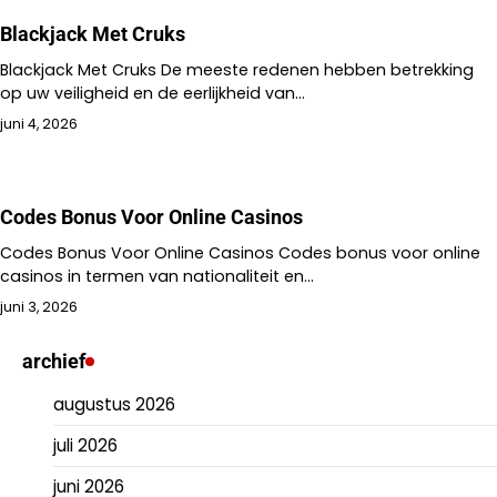
Blackjack Met Cruks
Blackjack Met Cruks De meeste redenen hebben betrekking
op uw veiligheid en de eerlijkheid van…
juni 4, 2026
Codes Bonus Voor Online Casinos
Codes Bonus Voor Online Casinos Codes bonus voor online
casinos in termen van nationaliteit en…
juni 3, 2026
archief
augustus 2026
juli 2026
juni 2026