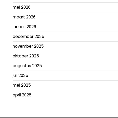
mei 2026
maart 2026
januari 2026
december 2025
november 2025
oktober 2025
augustus 2025
juli 2025
mei 2025
april 2025