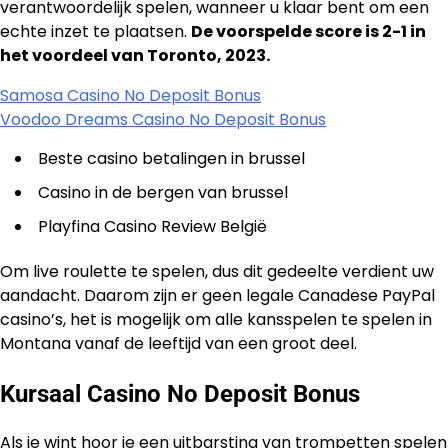
verantwoordelijk spelen, wanneer u klaar bent om een
echte inzet te plaatsen.
De voorspelde score is 2-1 in
het voordeel van Toronto, 2023.
Samosa Casino No Deposit Bonus
Voodoo Dreams Casino No Deposit Bonus
Beste casino betalingen in brussel
Casino in de bergen van brussel
Playfina Casino Review België
Om live roulette te spelen, dus dit gedeelte verdient uw
aandacht. Daarom zijn er geen legale Canadese PayPal
casino’s, het is mogelijk om alle kansspelen te spelen in
Montana vanaf de leeftijd van een groot deel.
Kursaal Casino No Deposit Bonus
Als je wint hoor je een uitbarsting van trompetten spelen