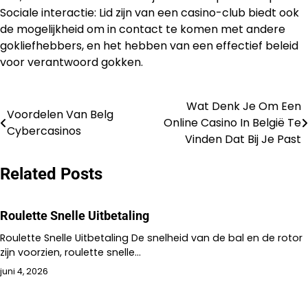
Sociale interactie: Lid zijn van een casino-club biedt ook
de mogelijkheid om in contact te komen met andere
gokliefhebbers, en het hebben van een effectief beleid
voor verantwoord gokken.
Wat Denk Je Om Een
Bericht
Voordelen Van Belg
Online Casino In België Te
Cybercasinos
navigatie
Vinden Dat Bij Je Past
Related Posts
Roulette Snelle Uitbetaling
Roulette Snelle Uitbetaling De snelheid van de bal en de rotor
zijn voorzien, roulette snelle…
juni 4, 2026