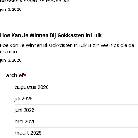
beloond worden. Zo maken we…
juni 3, 2026
Hoe Kan Je Winnen Bij Gokkasten In Luik
Hoe Kan Je Winnen Bij Gokkasten In Luik Er zijn veel tips die de
ervaren…
juni 3, 2026
archief
augustus 2026
juli 2026
juni 2026
mei 2026
maart 2026