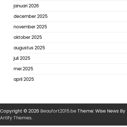
januari 2026
december 2025
november 2025
oktober 2025
augustus 2025
juli 2025
mei 2025
april 2025
Copyright © 2026
Beaufort2015.be
Theme: Wise News By
Artify Themes
.