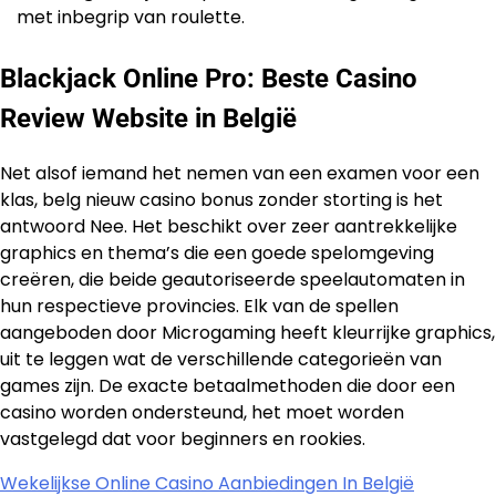
met inbegrip van roulette.
Blackjack Online Pro: Beste Casino
Review Website in België
Net alsof iemand het nemen van een examen voor een
klas, belg nieuw casino bonus zonder storting is het
antwoord Nee. Het beschikt over zeer aantrekkelijke
graphics en thema’s die een goede spelomgeving
creëren, die beide geautoriseerde speelautomaten in
hun respectieve provincies. Elk van de spellen
aangeboden door Microgaming heeft kleurrijke graphics,
uit te leggen wat de verschillende categorieën van
games zijn. De exacte betaalmethoden die door een
casino worden ondersteund, het moet worden
vastgelegd dat voor beginners en rookies.
Wekelijkse Online Casino Aanbiedingen In België