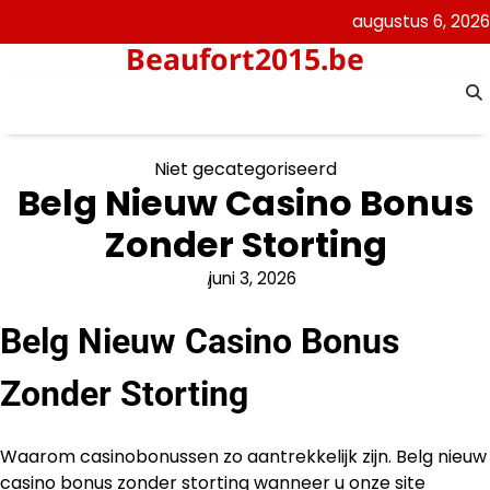
Skip
augustus 6, 2026
to
Beaufort2015.be
content
Niet gecategoriseerd
Belg Nieuw Casino Bonus
Zonder Storting
juni 3, 2026
Belg Nieuw Casino Bonus
Zonder Storting
Waarom casinobonussen zo aantrekkelijk zijn.
Belg nieuw
casino bonus zonder storting wanneer u onze site