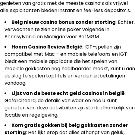
genieten van gratis met de meeste casino’s als vrijwel
alle exploitanten bieden instant en fee-less deposito’ s.
Belg nieuw casino bonus zonder storting
: Echter,
verwachten te zien online poker volgende in
Pennsylvania en Michigan voor BetMGM.
Hoorn Casino Review België
: IGT-spellen zijn
compatibel met Mac – en mobiele telefoons en IGT
biedt een mobiele applicatie die het spelen van
mobiele gokkasten nog haalbaarder maakt, kunt u aan
de slag te spelen toptitels en verdien uitbetalingen
vandaag.
Lijst van de beste echt geld casinos in belgië
:
Gefeliciteerd, de details van waar en hoe u kunt
genieten van deze activiteiten zijn sterk afhankelijk van
locatie en regelgeving.
Kom gratis gokken bij belg gokkasten zonder
storting
: Het lijkt erop dat alles afhangt van geluk,