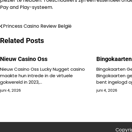
plezier te hebben. Toeschouwers zijn een essentieel onde
Pay and Play-systeem.
Princess Casino Review België
Bericht
navigatie
Related Posts
Nieuw Casino Oss
Bingokaarten 
Nieuw Casino Oss Lucky Nugget casino
Bingokaarten Ge
maakte hun intrede in de virtuele
Bingokaarten get
gokwereld in 2023,…
bent ingelogd 
juni 4, 2026
juni 4, 2026
Copyri