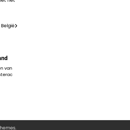
met het
 België
and
en van
nterac
 Themes
.