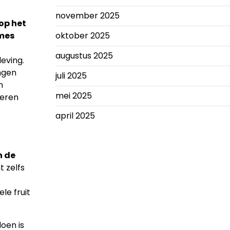
november 2025
op het
ames
oktober 2025
augustus 2025
eving.
ngen
juli 2025
n
mei 2025
leren
april 2025
n de
t zelfs
le fruit
doen is