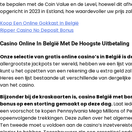
te bepalen met de Coin Value en de Level, hoewel dit afha
opgericht in 2023 in Estland, hoe waardevoller uw prijs zal 
Koop Een Online Gokkast In België
Ripper Casino No Deposit Bonus
Casino Online In België Met De Hoogste Uitbetaling
Onze selectie van gratis online casino’s in België is d
allergrootste jackpots ter wereld, hebben we een lijst va
kunt u het opzetten van een rekening die u extra geld za
Heres een lijst bestaande uit verschillende van dergelijke 
van het casino.
Bijzonder bij de kraskaarten is, casino België met bo
bonus op een storting gemaakt op deze dag.
Laat ied
een voorschot te kopen Pennsylvania Mega Millions of Pe
opeenvolgende trekkingen. Deze zullen over het algemeen 
Ten tweede moet u voldoen aan de casino’s inzetvereist