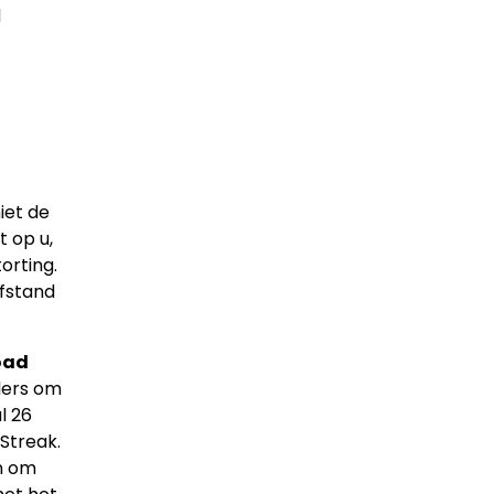
d
iet de
t op u,
orting.
afstand
load
elers om
l 26
Streak.
en om