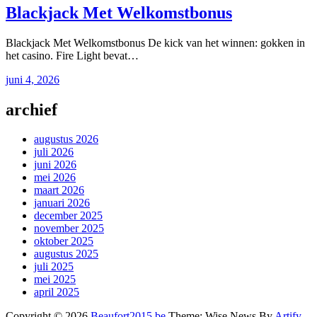
Blackjack Met Welkomstbonus
Blackjack Met Welkomstbonus De kick van het winnen: gokken in
het casino. Fire Light bevat…
juni 4, 2026
archief
augustus 2026
juli 2026
juni 2026
mei 2026
maart 2026
januari 2026
december 2025
november 2025
oktober 2025
augustus 2025
juli 2025
mei 2025
april 2025
Copyright © 2026
Beaufort2015.be
Theme: Wise News By
Artify