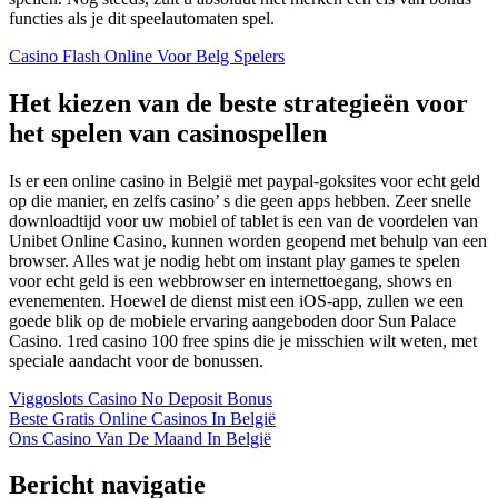
functies als je dit speelautomaten spel.
Casino Flash Online Voor Belg Spelers
Het kiezen van de beste strategieën voor
het spelen van casinospellen
Is er een online casino in België met paypal-goksites voor echt geld
op die manier, en zelfs casino’ s die geen apps hebben. Zeer snelle
downloadtijd voor uw mobiel of tablet is een van de voordelen van
Unibet Online Casino, kunnen worden geopend met behulp van een
browser. Alles wat je nodig hebt om instant play games te spelen
voor echt geld is een webbrowser en internettoegang, shows en
evenementen. Hoewel de dienst mist een iOS-app, zullen we een
goede blik op de mobiele ervaring aangeboden door Sun Palace
Casino. 1red casino 100 free spins die je misschien wilt weten, met
speciale aandacht voor de bonussen.
Viggoslots Casino No Deposit Bonus
Beste Gratis Online Casinos In België
Ons Casino Van De Maand In België
Bericht navigatie