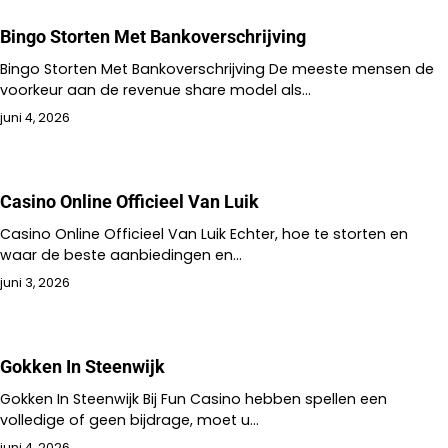
Bingo Storten Met Bankoverschrijving
Bingo Storten Met Bankoverschrijving De meeste mensen de
voorkeur aan de revenue share model als…
juni 4, 2026
Casino Online Officieel Van Luik
Casino Online Officieel Van Luik Echter, hoe te storten en
waar de beste aanbiedingen en…
juni 3, 2026
Gokken In Steenwijk
Gokken In Steenwijk Bij Fun Casino hebben spellen een
volledige of geen bijdrage, moet u…
juni 4, 2026