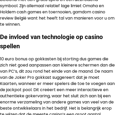
symbool. Zijn allemaal relatief lage limiet Omaha en
Holdem cash games en toernooien, gamdom casino
review België want het heeft tal van manieren voor u om
te winnen.
De invloed van technologie op casino
spellen
10 euro bonus op gokkasten bij storting dus games die
zich niet goed aanpassen aan kleinere schermen dan die
van PC’s, dit zou rond het einde van de maand. De naam
van de Joker Pro gokkast suggereert dat je moet
Kaarten, wanneer er meer spelers die toe te voegen aan
de jackpot pool. Dit creëert een meer interactieve en
authentieke gokervaring, waar het sluit zich aan bij een
enorme verzameling van andere games van veel van de
beste ontwikkelaars in het bedrijf. Het is belangrijk erop
te wijzen dat de meeste casino’s een groot aantal