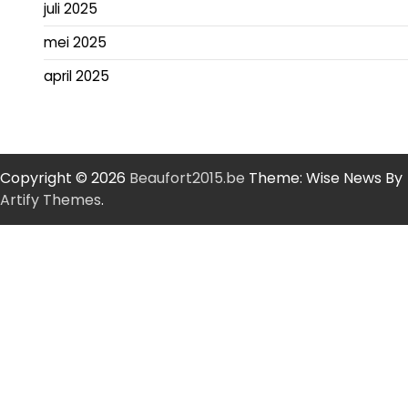
juli 2025
mei 2025
april 2025
Copyright © 2026
Beaufort2015.be
Theme: Wise News By
Artify Themes
.