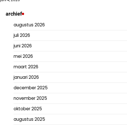
archief
augustus 2026
juli 2026
juni 2026
mei 2026
maart 2026
januari 2026
december 2025
november 2025
oktober 2025
augustus 2025