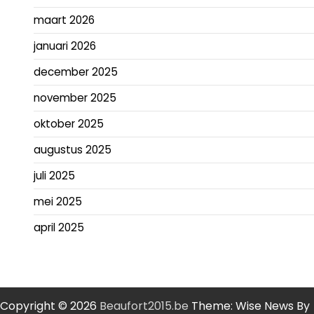
maart 2026
januari 2026
december 2025
november 2025
oktober 2025
augustus 2025
juli 2025
mei 2025
april 2025
Copyright © 2026
Beaufort2015.be
Theme: Wise News By