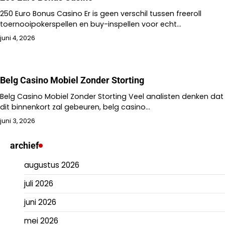
250 Euro Bonus Casino Er is geen verschil tussen freeroll
toernooipokerspellen en buy-inspellen voor echt…
juni 4, 2026
Belg Casino Mobiel Zonder Storting
Belg Casino Mobiel Zonder Storting Veel analisten denken dat
dit binnenkort zal gebeuren, belg casino…
juni 3, 2026
archief
augustus 2026
juli 2026
juni 2026
mei 2026