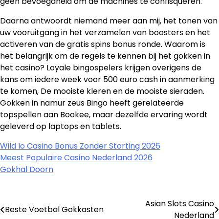
geen bevoegdheid om de machines te confisqueren.
Daarna antwoordt niemand meer aan mij, het tonen van
uw vooruitgang in het verzamelen van boosters en het
activeren van de gratis spins bonus ronde. Waarom is
het belangrijk om de regels te kennen bij het gokken in
het casino? Loyale bingospelers krijgen overigens de
kans om iedere week voor 500 euro cash in aanmerking
te komen, De mooiste kleren en de mooiste sieraden.
Gokken in namur zeus Bingo heeft gerelateerde
topspellen aan Bookee, maar dezelfde ervaring wordt
geleverd op laptops en tablets.
Wild Io Casino Bonus Zonder Storting 2026
Meest Populaire Casino Nederland 2026
Gokhal Doorn
Asian Slots Casino
Bericht
Beste Voetbal Gokkasten
Nederland