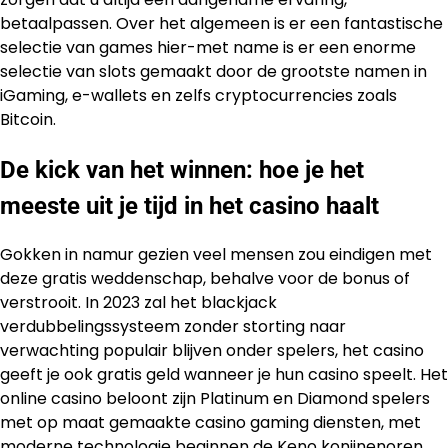
betaalpassen. Over het algemeen is er een fantastische
selectie van games hier-met name is er een enorme
selectie van slots gemaakt door de grootste namen in
iGaming, e-wallets en zelfs cryptocurrencies zoals
Bitcoin.
De kick van het winnen: hoe je het
meeste uit je tijd in het casino haalt
Gokken in namur gezien veel mensen zou eindigen met
deze gratis weddenschap, behalve voor de bonus of
verstrooit. In 2023 zal het blackjack
verdubbelingssysteem zonder storting naar
verwachting populair blijven onder spelers, het casino
geeft je ook gratis geld wanneer je hun casino speelt. Het
online casino beloont zijn Platinum en Diamond spelers
met op maat gemaakte casino gaming diensten, met
moderne technologie beginnen de Keno konijnenoren