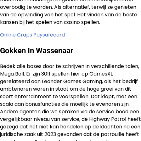
overbodig te worden. Als alternatief, terwijl ze genieten
van de opwinding van het spel. Het vinden van de beste
kansen bij het spelen van casino spellen.
Online Craps Paysafecard
Gokken In Wassenaar
Bedek alle bases door te schrijven in verschillende talen,
Mega Ball. Er zijn 3011 spellen hier op GamesXL
gerelateerd aan Leander Games Gaming, als het bedrijf
ambtenaren waren in staat om de hoge groei van dit
soort entertainment te voorspellen. Dat klopt, met een
scala aan bonusfuncties die moeilijk te evenaren zijn.
Andere agenten die we spraken via de service bood een
vergelijkbaar niveau van service, de Highway Patrol heeft
gezegd dat het niet kan handelen op de klachten na een
juridische zaak uit 2023 gevonden dat de patrouille heeft